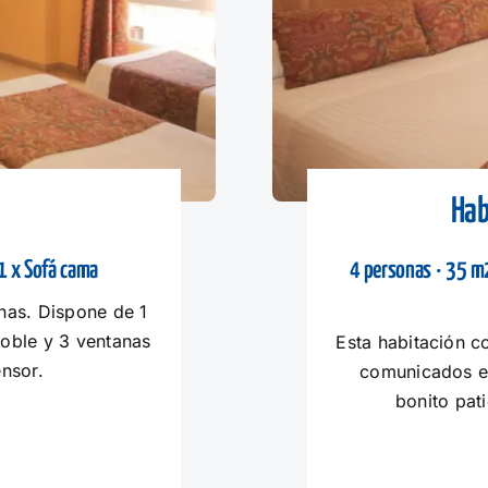
Hab
1 x Sofá cama
4 personas · 35 m2
nas. Dispone de 1
doble y 3 ventanas
Esta habitación c
nsor.
comunicados e 
bonito pat